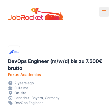
Job Rocket | Web3 & Crypto Jobs
Ope
DevOps Engineer (m/w/d) bis zu 7.500€
brutto
Fokus Academics
2 years ago
Full-time
On-site
Landshut, Bayern, Germany
DevOps Engineer